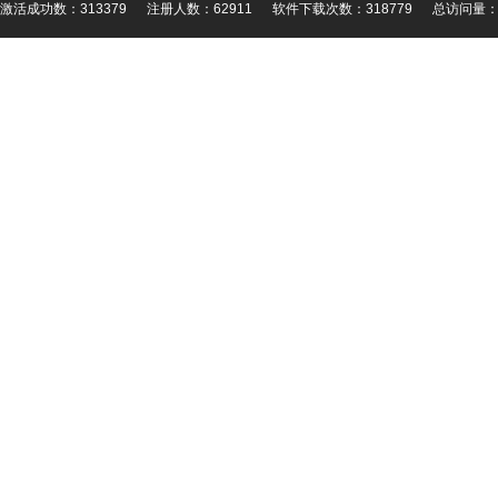
激活成功数：313379
注册人数：62911
软件下载次数：318779
总访问量： 